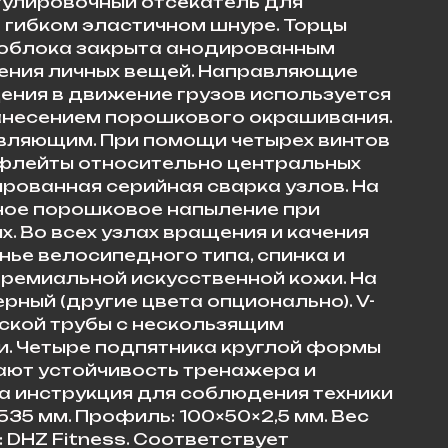
гулировочный отсекатель для
 гибком эластичном шнуре. Торцы
зоблока закрыта анодированным
ения личных вещей. Направляющие
ения в движение грузов используется
 нанесением порошкового окрашивания.
авляющим. При помощи четырех винтов
и флейты относительно центральных
рованная серийная сварка узлов. На
ное порошковое напыление при
. Во всех узлах вращения и качения
е велосипедного типа, спинка и
премиальной искусственной кожи. На
рный (другие цвета опционально). V-
еской трубы с нескользящим
. Четыре подпятника круглой формы
ают устойчивость тренажера и
а инструкция для соблюдения техники
35 мм. Профиль: 100×50×2,5 мм. Вес
ь: DHZ Fitness. Соответствует