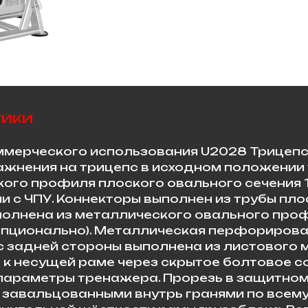
тики
мерческого использования U2028 Трицепс
жнения на трицепс в исходном положении 
ого профиля плоского овального сечения 
 с ЧПУ. Коннекторы выполнен из трубы пло
полнена из металлического овального про
 опционально). Металлическая перфорирова
 задней стороны выполнена из листового 
к несущей раме через скрытое болтовое с
параметры тренажера. Прорезь в защитном 
 завальцованными внутрь гранями по всем