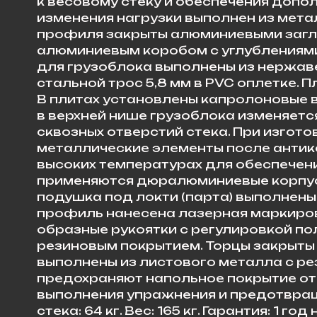
к весовому стеку и обеспечения допо
изменения нагрузки выполнен из мета
профиля закрыты алюминиевыми загл
алюминиевым коробом с углублениями
для грузоблока выполнены из нержав
стальной трос 5,8 мм в PVC оплетке.
В плитах установлены капролоновые 
в верхней нише грузоблока изменяетс
сквозных отверстий стека. При изгот
металлические элементы после антик
высоких температурах для обеспечени
применяются дюралюминиевые корпусн
подушка под локти (парта) выполнены
профиль нанесена лазерная маркировка
образные рукоятки с регулировкой по
резиновым покрытием. Торцы закрыт
выполнены из листового металла с р
предохраняют напольное покрытие от
выполнения упражнения и предотвраще
стека: 64 кг. Вес: 165 кг. Гарантия: 1 