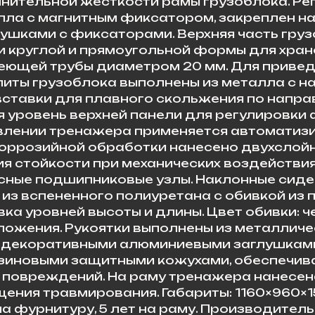
лнительной жёсткости рамы грузоблока. Ре
лла с магнитным фиксатором, закреплен на
ушками с фиксаторами. Верхняя часть гру
 круглой и прямоугольной формы для хран
еющей трубы диаметром 20 мм. Для привед
 Плиты грузоблока выполнены из металла с
вставки для плавного скольжения по напр
я уровень верхней панели для регулировк
овлении тренажера применяется автоматизи
оррозийной обработки нанесено двухслой
я стойкости при механических воздействиях
ые подшипниковые узлы. Наклонные сидень
 из вспененного полиуретана с обивкой из 
 уровней высоты и длины. Цвет обивки: че
ложения. Рукоятки выполнены из металлич
ы декоративными алюминиевыми заглушками
езиновыми защитными кожухами, обеспечив
 повреждений. На раму тренажера нанесен
ния травмирования. Габариты: 1160×960×15
год на фурнитуру, 5 лет на раму. Производител