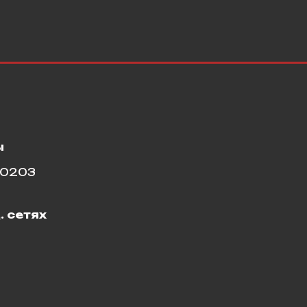
ы
10203
. сетях