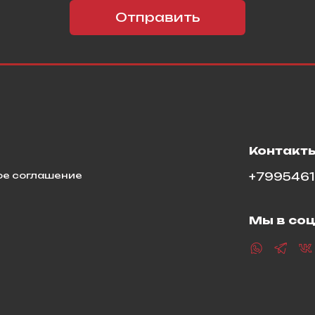
Отправить
я
Контакт
ое соглашение
+799546
Мы в соц