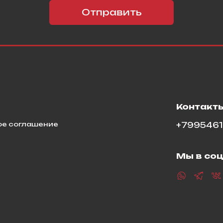
Отправить
я
Контакт
ое соглашение
+799546
Мы в соц