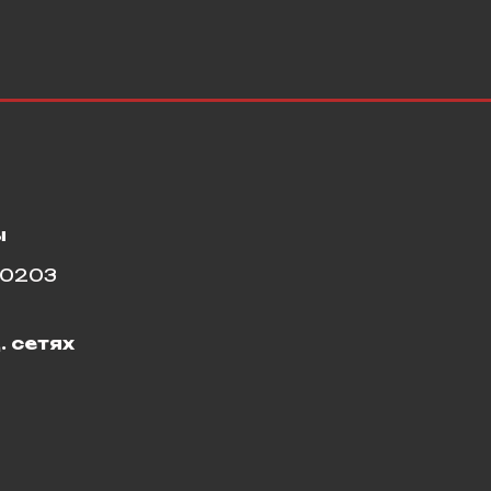
ы
10203
. сетях