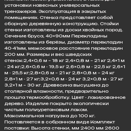
установки навесных универсальных
тренажеров. Эксплуатация в закрытых
помещениях. Стенка представляет собой
сборную деревянную конструкцию. Стойки
стенки изготовлены из доски хвойных пород.
Сечение бруса, 40×90мм Перекладины
изготовлены из берёзы, диаметр перекладин
40-41мм, межосевое расстояние перекладин
200 мм. Размеры и вес шведских
стенок:2,4×0,6 м – 18 кг 2,4×0,8 м – 21 кг 2,4×1 м
- 24 кг;2,6×0,6 м - 19,5 кг 2,6×0,8 м - 22,5 кг 2,6×1
м - 25,5 кг;2,8×0,6 м – 21 кг 2,8×0,8 м – 24 кг
2,8×1 м - 27 кг;3,2×0,6 м - 24 кг 3,2×0,8 м - 27 кг
3,2×1 м – 30 кг. Древесина высушена до
столярной влажности, предварительно
прошла термообработку. Цвет - лакированное
дерево. Изделие покрыто экологически
чистым полиуретановым лаком.
Максимальная нагрузка до 100 кг.
Поставляется в собранном виде Комплект
поставки: Высота стенки, мм 2400 мм 2600