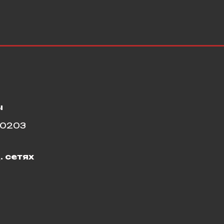
ы
10203
. сетях