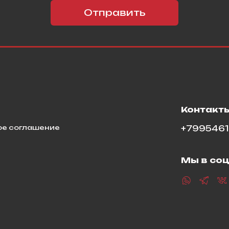
Отправить
я
Контакт
ое соглашение
+799546
Мы в соц