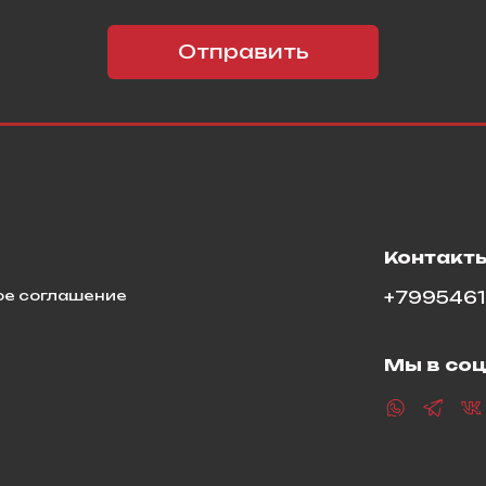
Отправить
я
Контакт
ое соглашение
+799546
Мы в соц