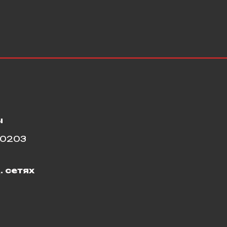
ы
10203
. сетях