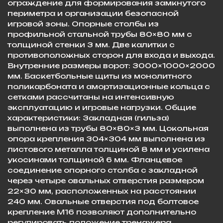
ограждение для формирования замкнутого
периметра и организации безопасной
игровой зоны. Опорные столбы из
профильной стальной трубы 80×80 мм с
толщиной стенки 3 мм. Две калитки с
противоположных сторон для входа и выхода.
Внутренние размеры ворот: 3000×1000×2000
мм. Баскетбольные щиты из монолитного
поликарбоната и амортизационные кольца с
сетками рассчитаны на интенсивную
эксплуатацию и игровые нагрузки. Общие
характеристики: Закладная (гильза)
выполнена из трубы 80×80×3 мм. Цокольная
опора крепления 304×304 мм выполнена из
листового металла толщиной 8 мм и усилена
укосинами толщиной 6 мм. Фланцевое
соединение опорного столба с закладной
через четыре овальных отверстия размером
22×30 мм, расположенных на расстоянии
240 мм. Овальные отверстия под болтовое
крепление М16 позволяют дополнительно
регулировать положение тренажера.