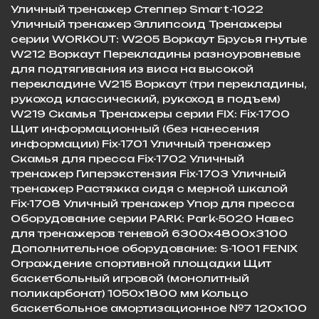
Уличный тренажер Степпер Smart-1022
Уличный тренажер Эллипсоид Тренажеры
серии WORKOUT: W205 Воркаут Брусья гнутые
W212 Воркаут Перекладины разноуровневые
для подтягивания из виса на высокой
перекладине W215 Воркаут (три перекладины,
рукоход классический, рукоход в подъем)
W219 Скамья Тренажеры серии FIX: Fix-1700
Щит информационный (без нанесения
информации) Fix-1701 Уличный тренажер
Скамья для пресса Fix-1702 Уличный
тренажер Гиперэкстензия Fix-1703 Уличный
тренажер Растяжка сидя с мерной шкалой
Fix-1708 Уличный тренажер Упор для пресса
Оборудование серии PARK: Park-5020 Навес
для тренажеров теневой 6300х4800х3100
Дополнительное оборудование: S-1001 FENIX
Ограждение спортивной площадки Щит
баскетбольный игровой (монолитный
поликарбонат) 1050х1800 мм Кольцо
баскетбольное амортизационное №7 120х100