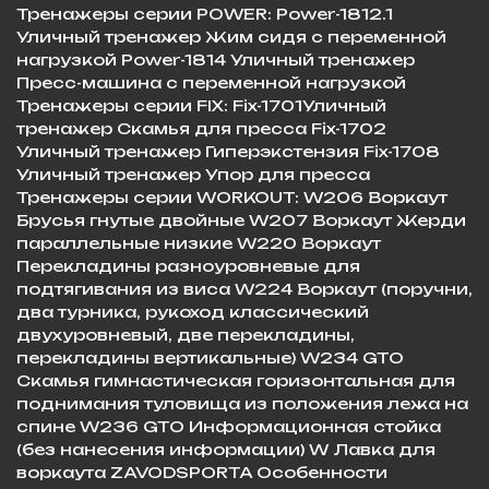
Тренажеры серии POWER: Power-1812.1
Уличный тренажер Жим сидя с переменной
нагрузкой Power-1814 Уличный тренажер
Пресс-машина с переменной нагрузкой
Тренажеры серии FIX: Fix-1701Уличный
тренажер Скамья для пресса Fix-1702
Уличный тренажер Гиперэкстензия Fix-1708
Уличный тренажер Упор для пресса
Тренажеры серии WORKOUT: W206 Воркаут
Брусья гнутые двойные W207 Воркаут Жерди
параллельные низкие W220 Воркаут
Перекладины разноуровневые для
подтягивания из виса W224 Воркаут (поручни,
два турника, рукоход классический
двухуровневый, две перекладины,
перекладины вертикальные) W234 GTO
Скамья гимнастическая горизонтальная для
поднимания туловища из положения лежа на
спине W236 GTO Информационная стойка
(без нанесения информации) W Лавка для
воркаута ZAVODSPORTA Особенности