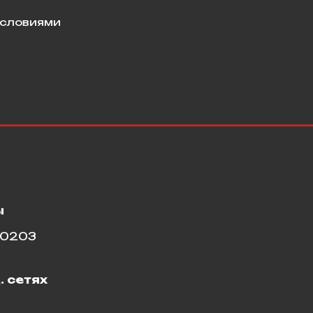
условиями
ы
10203
. сетях