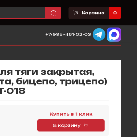
Корзина
0
+7(995)-461-02-03
ля тяги закрытая,
та, бицепс, трицепс)
T-018
Купить в 1 клик
В корзину