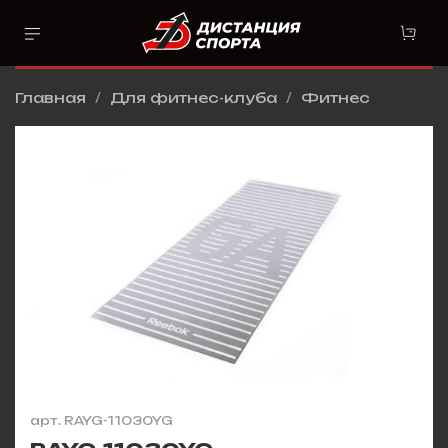
Главная
Для фитнес-клуба
Фитнес
арт.
RAYG-11030YG