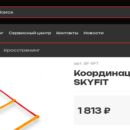
нг
Сервисный центр
Контакты
Новости
Кросстренинг
арт.
SF-SFT
Координац
SKYFIT
1 813 ₽