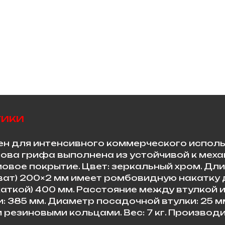
тики
ен для интенсивного коммерческого испол
нова грифа выполнена из устойчивой к мех
мовое покрытие. Цвет: зеркальный хром. Дл
(хват) 200×2 мм имеет ромбовидную накатку
аткой) 400 мм. Расстояние между втулкой и
и: 385 мм. Диаметр посадочной втулки: 25 м
резиновыми кольцами. Вес: 7 кг. Производит