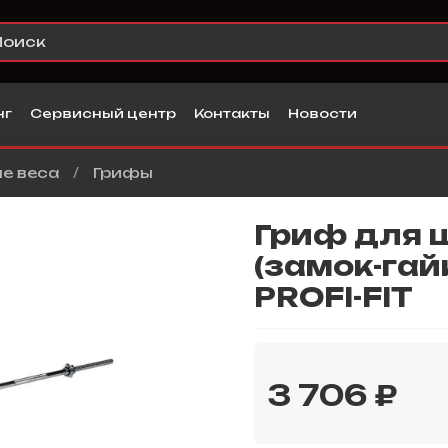
нг
Сервисный центр
Контакты
Новости
е веса
Грифы
Гриф для 
(замок-гай
PROFI-FIT
3 706 ₽