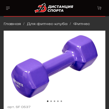
Главная
Для фитнес-клуба
Фитнес
арт.
SF 0537