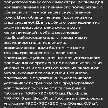
полуавтоматического фиксатора, валики для
ног выполнены из вспененного полиуретана с
обивкой из премиальной искусственной
кожи. Цвет обивки: черный (другие цвета
опционально). Для удобного размещения на
скамье предусмотрена рукоятка из
металлической трубы с резиновым
неабсорбирующим влагу покрытием и
заглушками-наконечниками,
зафиксированными болтом. На раме
тренажера закреплены резиново-
пластиковые упоры для ног для устойчивого
положения спортсмена во время выполнения
упражнения и защиты основания скамья от
механических повреждений. Резиново-
пластиковые подпятники обеспечивают
устойчивость тренажера и предохраняют
напольное покрытие от повреждений.
Габариты: 1685×790×860 мм. Профиль:
140×40×3 мм. Вес: 61 кг. Габариты тренажера в
упаковке: 1800×730×260 мм. Объем: 0,3 м³.