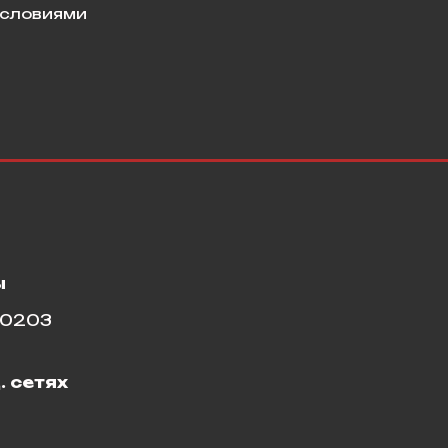
условиями
ы
10203
. сетях