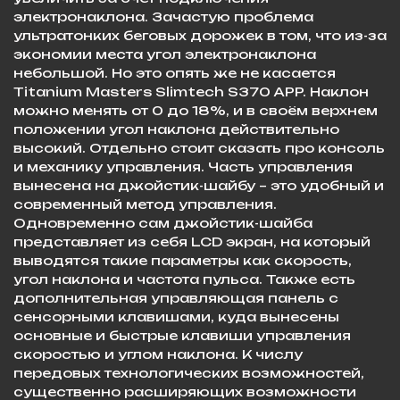
электронаклона. Зачастую проблема
ультратонких беговых дорожек в том, что из-за
экономии места угол электронаклона
небольшой. Но это опять же не касается
Titanium Masters Slimtech S370 APP. Наклон
можно менять от 0 до 18%, и в своём верхнем
положении угол наклона действительно
высокий. Отдельно стоит сказать про консоль
и механику управления. Часть управления
вынесена на джойстик-шайбу – это удобный и
современный метод управления.
Одновременно сам джойстик-шайба
представляет из себя LCD экран, на который
выводятся такие параметры как скорость,
угол наклона и частота пульса. Также есть
дополнительная управляющая панель с
сенсорными клавишами, куда вынесены
основные и быстрые клавиши управления
скоростью и углом наклона. К числу
передовых технологических возможностей,
существенно расширяющих возможности