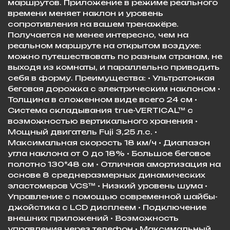
маршрутов. Приложение в режиме реального
времени меняет наклон и уровень
сопротивления на вашем тренажёре.
Получается не менее интересно, чем на
реальном маршруте на открытом воздухе:
можно путешествовать по разным странам, не
выходя из комнаты, и параллельно приводить
себя в форму. Преимущества: • Ультратонкая
беговая дорожка с электрическим наклоном •
Толщина в сложенном виде всего 24 см •
Система складывания true-VERTICAL™ с
возможностью вертикального хранения •
Мощный двигатель Fuji 3,25 л.с. •
Максимальная скорость 18 км/ч • Диапазон
угла наклона от 0 до 18% • Большое беговое
полотно 130*48 см • Отличная амортизация на
основе 8 среднеразмерных динамических
эластомеров VCS™ • Низкий уровень шума •
Управление с помощью современной шайбы-
джойстика с LCD дисплеем • Подключение
внешних приложений • Возможность
управления через телефон • Максимальный