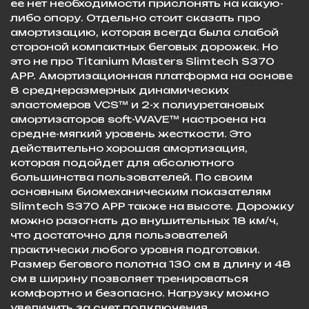
ее нет необходимости прислонять на какую-
либо опору. Отдельно стоит сказать про
амортизацию, которая всегда была слабой
стороной компактных беговых дорожек. Но
это не про Titanium Masters Slimtech S370
APP. Амортизационная платформа на основе
8 среднеразмерных динамических
эластомеров VCS™ и 2-х полиуретановых
амортизаторов soft-WAVE™ настроена на
средне-мягкий уровень жесткости. Это
действительно хорошая амортизация,
которая подойдет для абсолютного
большинства пользователей. По своим
основным биомеханическим показателям
Slimtech S370 APP также на высоте. Дорожку
можно разогнать до внушительных 18 км/ч,
что достаточно для пользователей
практически любого уровня подготовки.
Размер бегового полотна 130 см в длину и 48
см в ширину позволяет тренироваться
комфортно и безопасно. Нагрузку можно
увеличить за счет подключения