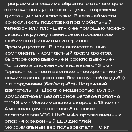
программы в режиме обратного отсчета дают
возможность установить цель по времени,
дистанции или калориям. В верхней части
консоли есть подставка под мобильный
телефон или планшет – с ее помощью можно
скрасить рутину тренировок просмотром
любимого фильма или сериала.
Преимущества: • Высококачественные
компоненты • Компактный форм-фактор,
быстрое складывание и раскладывание •
Толщина в сложенном виде всего 13 см •
Горизонтальное и вертикальное хранение • 2
режима эксплуатации: без поручней (ходьба)
и с поручнями (бег/ходьба) • Надежный
двигатель Fuji Electric мощностью 1,5 л.с. •
Комфортное и безопасное беговое полотно
111*43 см • Максимальная скорость 13 км/ч •
Амортизация на основе 8 плоских
эластомеров VCS Lite™ и 4-х прорезиненных
опор • 4-х экранный LED дисплей •
Максимальный вес пользователя 110 кг