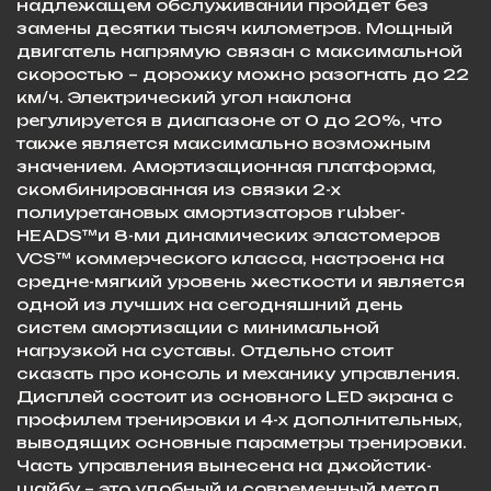
надлежащем обслуживании пройдет без
замены десятки тысяч километров. Мощный
двигатель напрямую связан с максимальной
скоростью – дорожку можно разогнать до 22
км/ч. Электрический угол наклона
регулируется в диапазоне от 0 до 20%, что
также является максимально возможным
значением. Амортизационная платформа,
скомбинированная из связки 2-х
полиуретановых амортизаторов rubber-
HEADS™и 8-ми динамических эластомеров
VCS™ коммерческого класса, настроена на
средне-мягкий уровень жесткости и является
одной из лучших на сегодняшний день
систем амортизации с минимальной
нагрузкой на суставы. Отдельно стоит
сказать про консоль и механику управления.
Дисплей состоит из основного LED экрана c
профилем тренировки и 4-х дополнительных,
выводящих основные параметры тренировки.
Часть управления вынесена на джойстик-
шайбу – это удобный и современный метод