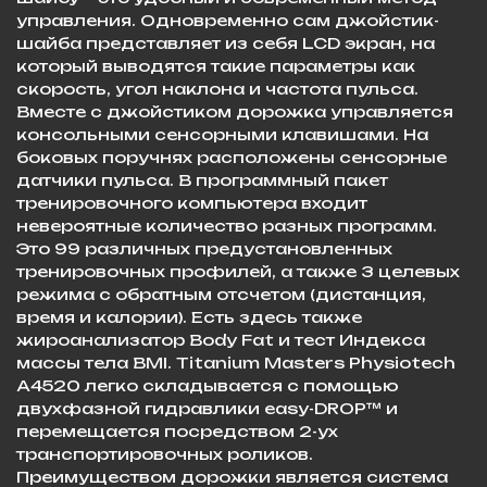
управления. Одновременно сам джойстик-
шайба представляет из себя LCD экран, на
который выводятся такие параметры как
скорость, угол наклона и частота пульса.
Вместе с джойстиком дорожка управляется
консольными сенсорными клавишами. На
боковых поручнях расположены сенсорные
датчики пульса. В программный пакет
тренировочного компьютера входит
невероятные количество разных программ.
Это 99 различных предустановленных
тренировочных профилей, а также 3 целевых
режима с обратным отсчетом (дистанция,
время и калории). Есть здесь также
жироанализатор Body Fat и тест Индекса
массы тела BMI. Titanium Masters Physiotech
A4520 легко складывается с помощью
двухфазной гидравлики easy-DROP™ и
перемещается посредством 2-ух
транспортировочных роликов.
Преимуществом дорожки является система