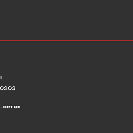
ы
10203
. сетях