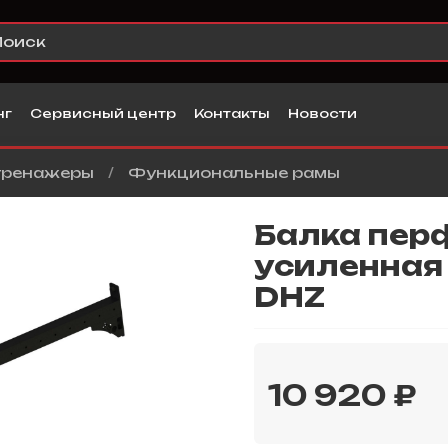
нг
Сервисный центр
Контакты
Новости
тренажеры
Функциональные рамы
Балка пер
усиленная 
DHZ
10 920 ₽