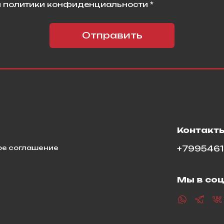
 политики конфиденциальности *
Отправить
я
Контакт
ое соглашение
+799546
Мы в соц