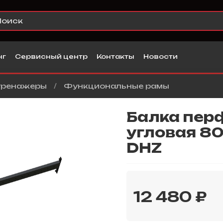
нг
Сервисный центр
Контакты
Новости
тренажеры
Функциональные рамы
Балка пер
угловая 80
DHZ
12 480 ₽