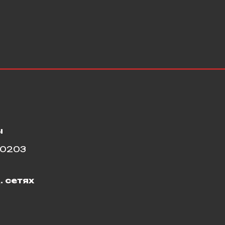
ы
10203
. сетях