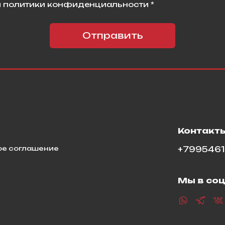
 политики конфиденциальности *
Отправить
я
Контакт
ое соглашение
+799546
Мы в соц