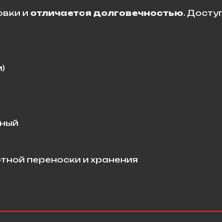
овки и
отличается долговечностью
. Досту
)
рный
тной переноски и хранения