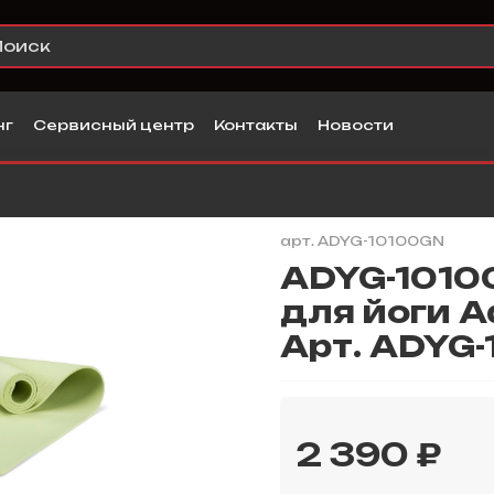
нг
Сервисный центр
Контакты
Новости
арт.
ADYG-10100GN
ADYG-10100
для йоги A
Арт. ADYG
2 390 ₽