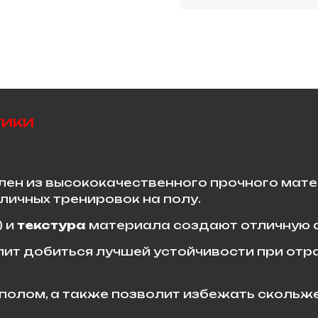
тики
влен из высококачественного прочного мат
зличных тренировок на полу.
) и
текстура
материала создают отличную 
ит добиться лучшей устойчивости при отра
полом, а также позволит избежать скольжен